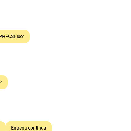
PHPCSFixer
r
Entrega continua